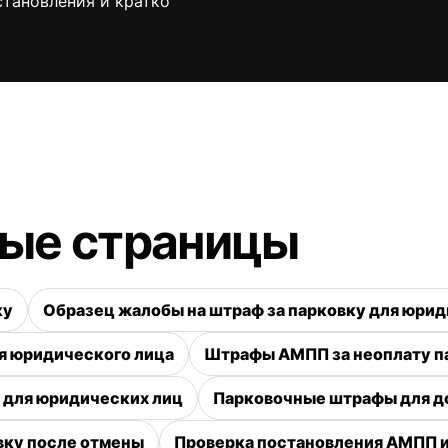
становления и кратко
ные страницы
ку
Образец жалобы на штраф за парковку для юрид
я юридического лица
Штрафы АМПП за неоплату п
 для юридических лиц
Парковочные штрафы для до
вку после отмены
Проверка постановления АМПП 