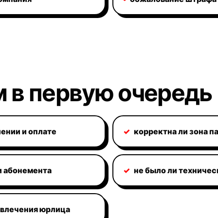
 в первую очередь
лении и оплате
✓
корректна ли зона п
и абонемента
✓
не было ли техниче
ивлечения юрлица