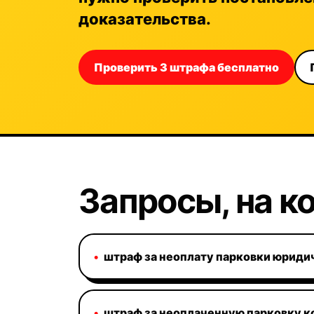
доказательства.
Проверить 3 штрафа бесплатно
Запросы, на к
•
штраф за неоплату парковки юриди
•
штраф за неоплаченную парковку к