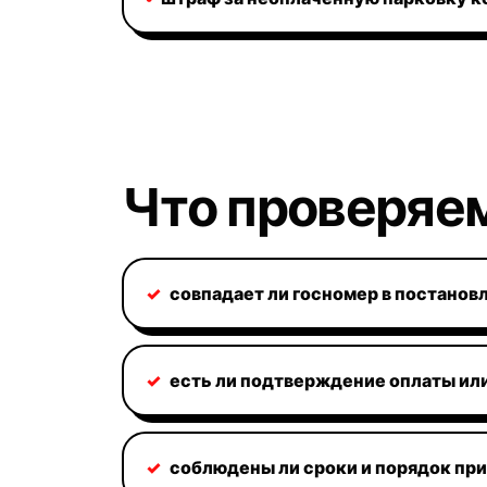
Что проверяем
✓
совпадает ли госномер в постанов
✓
есть ли подтверждение оплаты ил
✓
соблюдены ли сроки и порядок пр