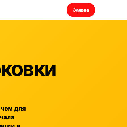
Заявка
рковки
 чем для
ачала
ации и