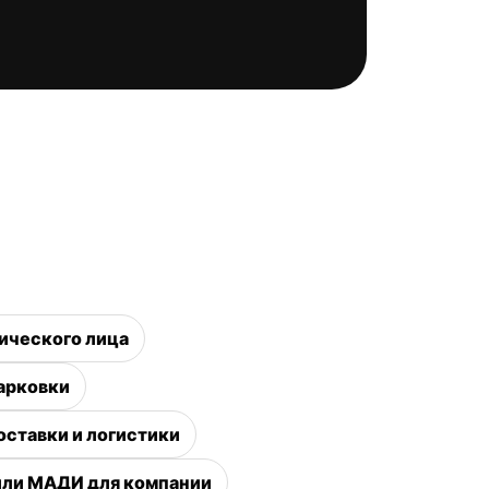
ического лица
арковки
ставки и логистики
или МАДИ для компании