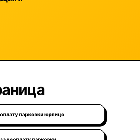
раница
еоплату парковки юрлицо
за неоплату парковки