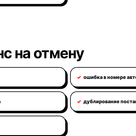
нс на отмену
✓
ошибка в номере авт
а
✓
дублирование поста