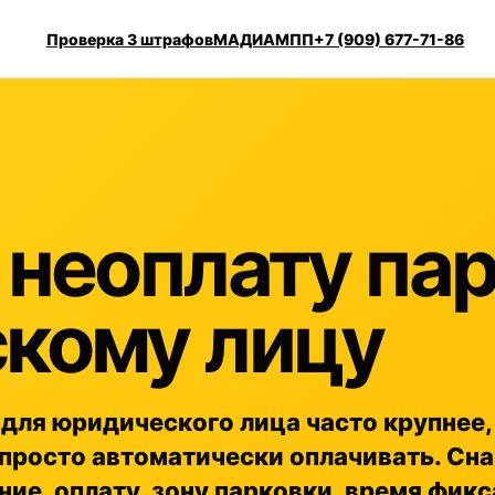
Проверка 3 штрафов
МАДИ
АМПП
+7 (909) 677-71-86
 неоплату па
кому лицу
для юридического лица часто крупнее,
 просто автоматически оплачивать. Сн
ие, оплату, зону парковки, время фикс