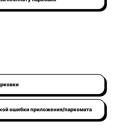
арковки
ской ошибки приложения/паркомата