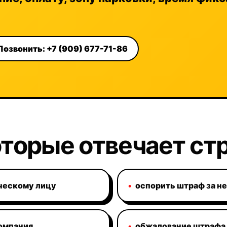
Позвонить: +7 (909) 677-71-86
оторые отвечает ст
ческому лицу
•
оспорить штраф за н
омпания
•
обжалование штрафа 